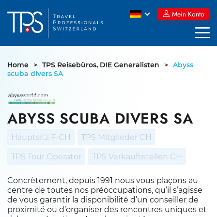
Skip
Mein Konto
to
content
Home
>
TPS Reisebüros, DIE Generalisten
>
Abyss
scuba divers SA
ABYSS SCUBA DIVERS SA
Hauptsitz F-CH
TPS Mitglieder CH
TPS Tour Operator
TPS Verkaufsstellen CH
Concrètement, depuis 1991 nous vous plaçons au
centre de toutes nos préoccupations, qu’il s’agisse
de vous garantir la disponibilité d’un conseiller de
proximité ou d’organiser des rencontres uniques et