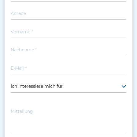
Ich interessiere mich für:
P
l
e
a
s
e