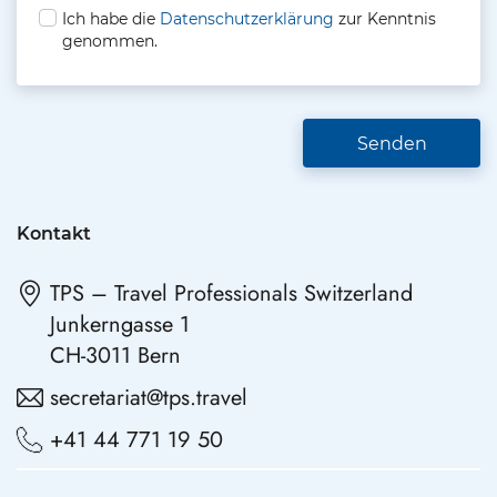
l
Ich habe die
Datenschutzerklärung
zur Kenntnis
e
genommen.
a
v
e
t
h
i
s
f
i
Kontakt
e
l
TPS – Travel Professionals Switzerland
d
e
Junkerngasse 1
m
CH-3011 Bern
p
t
secretariat@tps.travel
y
.
+41 44 771 19 50