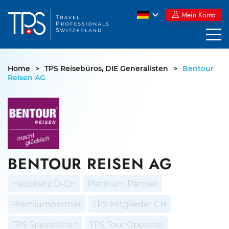
Skip
Mein Konto
to
content
Home
>
TPS Reisebüros, DIE Generalisten
>
Bentour
Reisen AG
BENTOUR REISEN AG
Hauptsitz D-CH
Platinum Partner
Premiumpartner
TPS Mitglieder CH
TPS Spezialisten
TPS Tour Operator