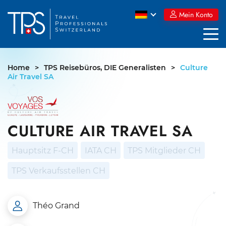
Skip
Mein Konto
to
content
Home
>
TPS Reisebüros, DIE Generalisten
>
Culture
Air Travel SA
CULTURE AIR TRAVEL SA
Hauptsitz F-CH
IATA CH
TPS Mitglieder CH
TPS Verkaufsstellen CH
Théo Grand