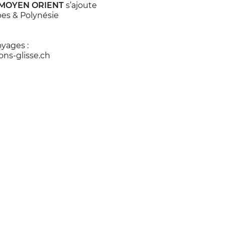
* MOYEN ORIENT
s’ajoute
bes & Polynésie
oyages :
ons-glisse.ch