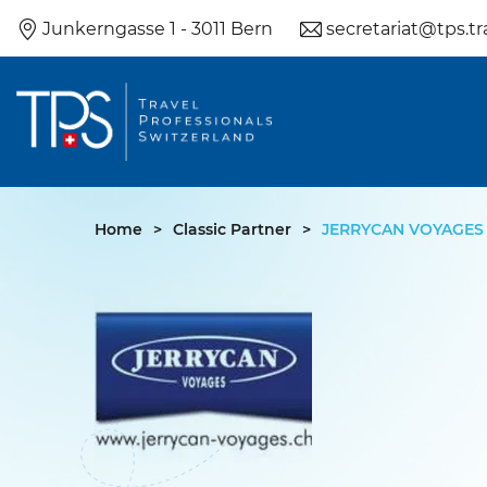
Skip
Junkerngasse 1 - 3011 Bern
secretariat@tps.tr
to
content
Home
>
Classic Partner
>
JERRYCAN VOYAGES 