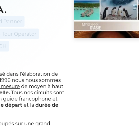
A.
d Partner
 Tour Operator
 CH
isé dans l’élaboration de
s 1996 nous nous sommes
r mesure
de moyen à haut
elle.
Tous nos circuits sont
n guide francophone et
de départ
et la
durée de
oupés sur une grand