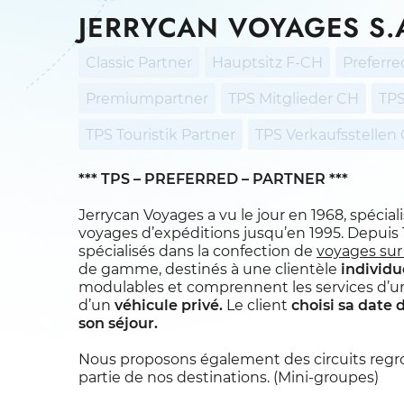
JERRYCAN VOYAGES S.
Classic Partner
Hauptsitz F-CH
Preferre
Premiumpartner
TPS Mitglieder CH
TPS
TPS Touristik Partner
TPS Verkaufsstellen
*** TPS – PREFERRED – PARTNER ***
Jerrycan Voyages a vu le jour en 1968, spécial
voyages d’expéditions jusqu’en 1995. Depui
spécialisés dans la confection de
voyages su
de gamme, destinés à une clientèle
individu
modulables et comprennent les services d’u
d’un
véhicule privé.
Le client
choisi sa date 
son séjour.
Nous proposons également des circuits regr
partie de nos destinations. (Mini-groupes)