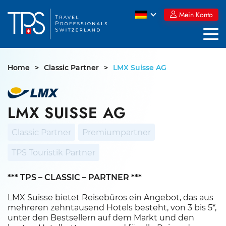
Skip
Mein Konto
to
content
Home
>
Classic Partner
>
LMX Suisse AG
LMX SUISSE AG
Classic Partner
Premiumpartner
TPS Touristik Partner
*** TPS – CLASSIC – PARTNER ***
LMX Suisse bietet Reisebüros ein Angebot, das aus
mehreren zehntausend Hotels besteht, von 3 bis 5*,
unter den Bestsellern auf dem Markt und den