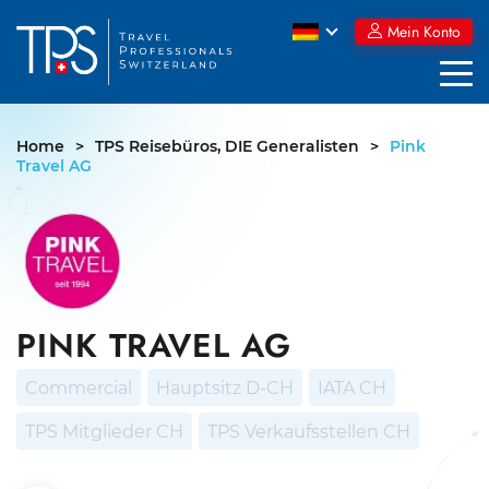
Skip
Mein Konto
to
content
Home
>
TPS Reisebüros, DIE Generalisten
>
Pink
Travel AG
PINK TRAVEL AG
Commercial
Hauptsitz D-CH
IATA CH
TPS Mitglieder CH
TPS Verkaufsstellen CH