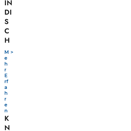
IN
DI
S
C
H
M
e
h
r
E
rf
a
h
r
e
n
K
N