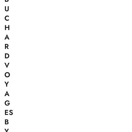
U
C
H
A
R
D
V
O
Y
A
G
ES
B
Y