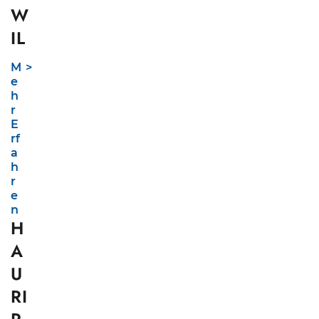
W
IL
M
e
h
r
E
rf
a
h
r
e
n
H
A
U
RI