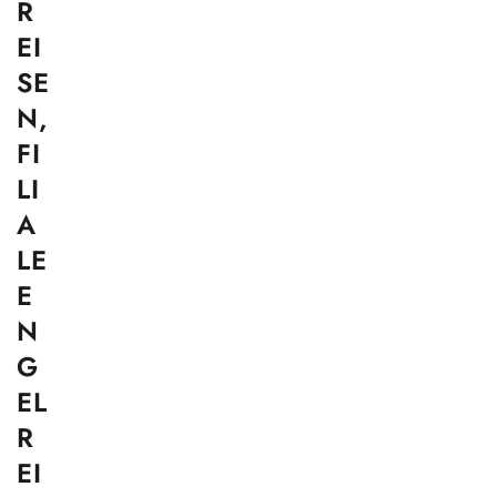
R
EI
SE
N,
FI
LI
A
LE
E
N
G
EL
R
EI