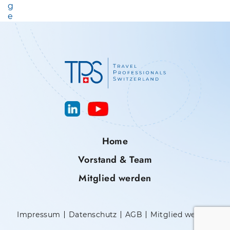
g
G
e
S
N
A
V
I
G
A
Home
T
Vorstand & Team
I
O
Mitglied werden
N
Impressum
Datenschutz
AGB
Mitglied werden