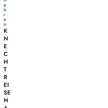
rf
a
h
r
e
n
K
N
E
C
H
T
R
EI
SE
N
A