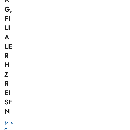
G,
FI
LI
A
LE
R
H
Z
R
EI
SE
N
M
e