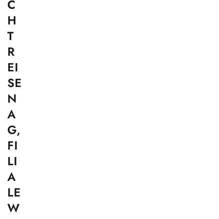
C
H
T
R
EI
SE
N
A
G,
FI
LI
A
LE
W