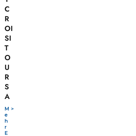
C
R
OI
SI
T
O
U
R
S
A
M
e
h
r
E