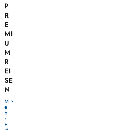
P
R
E
MI
U
M
R
EI
SE
N
M
e
h
r
E