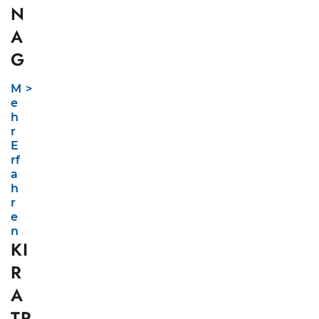
N
A
G
M
e
h
r
E
rf
a
h
r
e
n
KI
R
A
TR