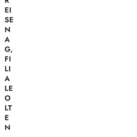
R
EI
SE
N
A
G,
FI
LI
A
LE
O
LT
E
N