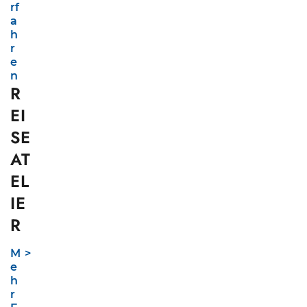
rf
a
h
r
e
n
R
EI
SE
AT
EL
IE
R
M
e
h
r