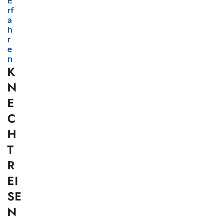
E
rf
a
h
r
e
n
K
N
E
C
H
T
R
EI
SE
N