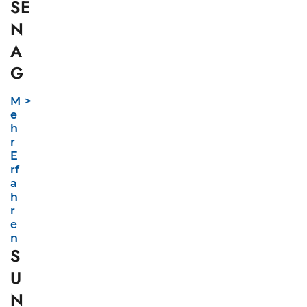
SE
N
A
G
M
e
h
r
E
rf
a
h
r
e
n
S
U
N