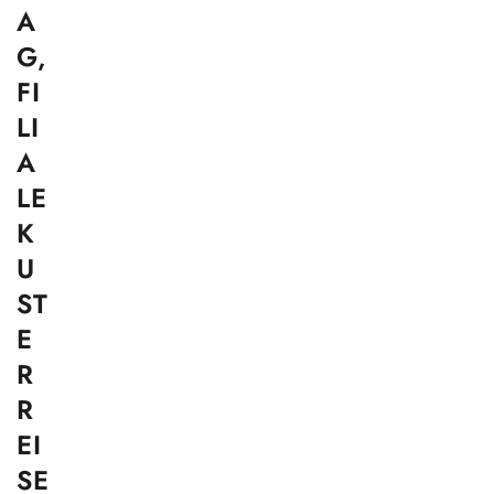
A
G,
FI
LI
A
LE
K
U
ST
E
R
R
EI
SE