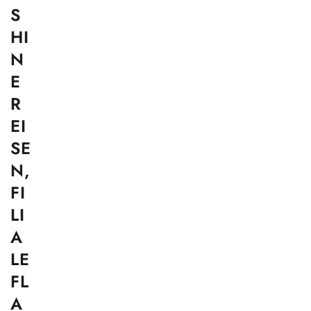
S
HI
N
E
R
EI
SE
N,
FI
LI
A
LE
FL
A