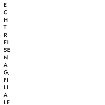
E
C
H
T
R
EI
SE
N
A
G,
FI
LI
A
LE