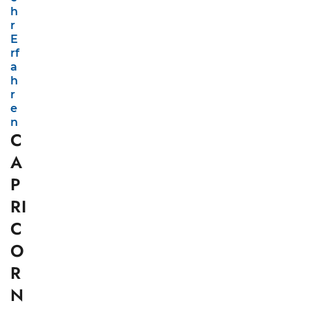
h
r
E
rf
a
h
r
e
n
C
A
P
RI
C
O
R
N