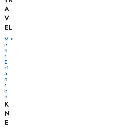
A
V
EL
M
e
h
r
E
rf
a
h
r
e
n
K
N
E