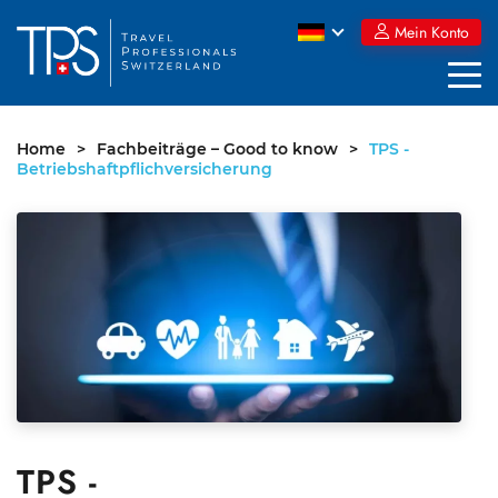
Skip
Mein Konto
to
content
Home
>
Fachbeiträge – Good to know
>
TPS -
Betriebshaftpflichversicherung
TPS -