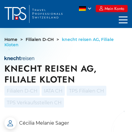
Skip
Mein Konto
to
content
Home
>
Filialen D-CH
>
knecht reisen AG, Filiale
Kloten
KNECHT REISEN AG,
FILIALE KLOTEN
Filialen D-CH
IATA CH
TPS Filialen CH
TPS Verkaufsstellen CH
Cécilia Melanie Sager