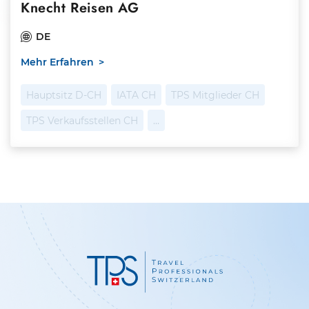
Knecht Reisen AG
DE
Mehr Erfahren
Hauptsitz D-CH
IATA CH
TPS Mitglieder CH
TPS Verkaufsstellen CH
…