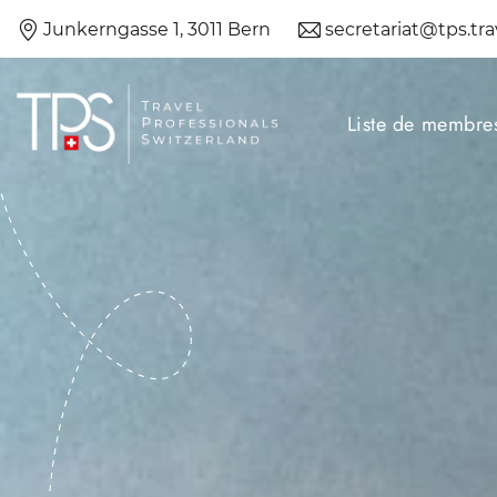
Skip
Junkerngasse 1, 3011 Bern
secretariat@tps.tra
to
content
Liste de membre