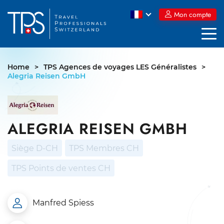
Skip
Mon compte
to
content
Home
>
TPS Agences de voyages LES Généralistes
>
Alegria Reisen GmbH
ALEGRIA REISEN GMBH
Siège D-CH
TPS Membres CH
TPS Points de ventes CH
Manfred Spiess