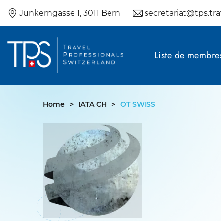
Skip
Junkerngasse 1, 3011 Bern
secretariat@tps.tra
to
content
Liste de membre
Home
>
IATA CH
>
OT SWISS