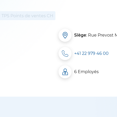
TPS Points de ventes CH
Siège
: Rue Prevost 
+41 22 979 46 00
6 Employés