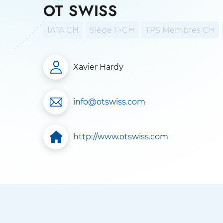
OT SWISS
IATA CH
Siège F-CH
TPS Membres CH
Xavier Hardy
info@otswiss.com
http://www.otswiss.com